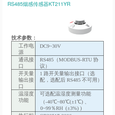
RS485烟感传感器KT211YR
技术参数：
工作电
DC9~30V
源
通讯接
RS485（MODBUS-RTU 协
口
议）
开关量
1 路开关量输出接口（选
输出接
配，选配后 RS485 不可用）
口
温湿度
可选配温湿度测量功能
功能
（-40℃~80℃(±1℃) 、
0~99％RH (±3%) )