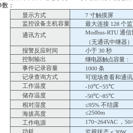
参数：
显示方式
7 寸触摸屏
监控设备主机容量
最大连接 128 个
Modbus-RTU 
通讯方式
（无通讯中继器
）
报警反应时间
小于 30 秒
控制输出
继电器触点容量：
事件记录容量
1000 条
记录查询方式
可现场查看和通讯
工作温度
-10℃~55℃
储存温度
-50℃~85℃
相对湿度
≤95% 不结露
≤2500m
海拔高度
170~264VAC
，
50
工作电源
功耗
监视状态＜30W